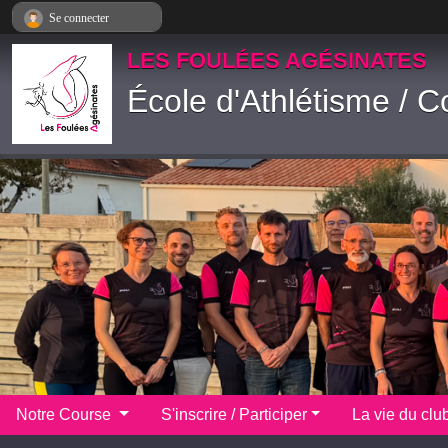
Panneau de gestion des cookies
Se connecter
LES FOULÉES AGÉSINATES
École d'Athlétisme / C
Notre Course
S'inscrire / Participer
La vie du clu