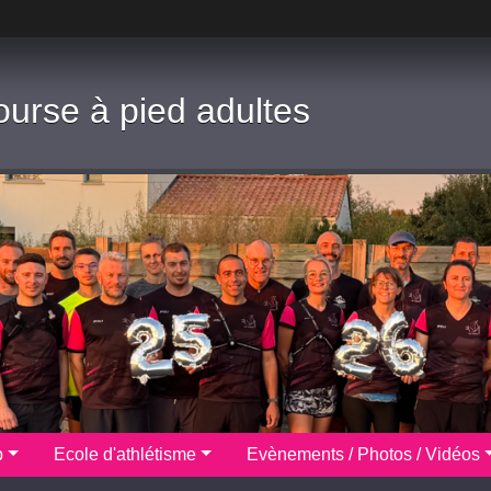
ourse à pied adultes
b
Ecole d'athlétisme
Evènements / Photos / Vidéos