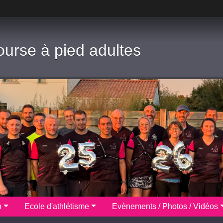
ourse à pied adultes
b
Ecole d'athlétisme
Evènements / Photos / Vidéos