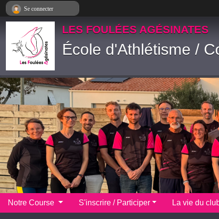
Panneau de gestion des cookies
Se connecter
LES FOULÉES AGÉSINATES
École d'Athlétisme / C
Notre Course
S'inscrire / Participer
La vie du clu