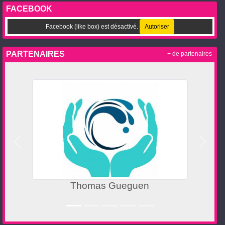
FACEBOOK
Facebook (like box) est désactivé.
Autoriser
PARTENAIRES
+ de partenaires
Précedent
Suivan
Thomas Gueguen